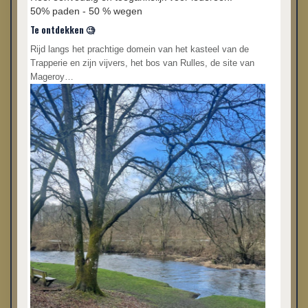
50% paden - 50 % wegen
Te ontdekken 🧐
Rijd langs het prachtige domein van het kasteel van de
Trapperie en zijn vijvers, het bos van Rulles, de site van
Mageroy…