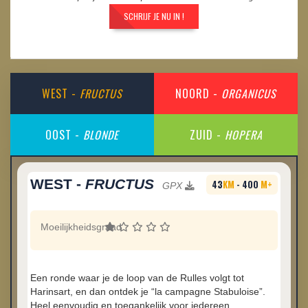
SCHRIJF JE NU IN !
WEST -
FRUCTUS
NOORD -
ORGANICUS
OOST -
BLONDE
ZUID -
HOPERA
WEST -
FRUCTUS
43
KM
- 400
M+
GPX
Moeilijkheidsgraad
:
Een ronde waar je de loop van de Rulles volgt tot
Harinsart, en dan ontdek je “la campagne Stabuloise”.
Heel eenvoudig en toegankelijk voor iedereen.