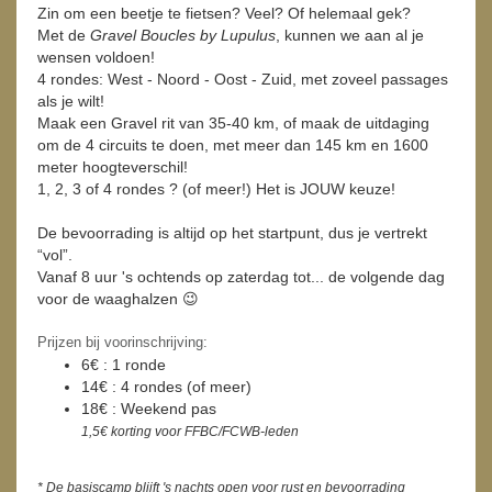
Zin om een beetje te fietsen? Veel? Of helemaal gek?
Met de
Gravel Boucles by Lupulus
, kunnen we aan al je
wensen voldoen!
4 rondes: West - Noord - Oost - Zuid, met zoveel passages
als je wilt!
Maak een Gravel rit van 35-40 km, of maak de uitdaging
om de 4 circuits te doen, met meer dan 145 km en 1600
meter hoogteverschil!
1, 2, 3 of 4 rondes ? (of meer!) Het is JOUW keuze!
De bevoorrading is altijd op het startpunt, dus je vertrekt
“vol”.
Vanaf 8 uur 's ochtends op zaterdag tot... de volgende dag
voor de waaghalzen 😉
Prijzen bij voorinschrijving:
6€ : 1 ronde
14€ : 4 rondes (of meer)
18€ : Weekend pas
1,5€ korting voor FFBC/FCWB-leden
* De basiscamp blijft 's nachts open voor rust en bevoorrading