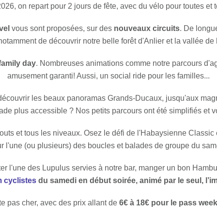
026, on repart pour 2 jours de fête, avec du vélo pour toutes et t
vel
vous sont proposées, sur des
nouveaux circuits
. De longue
otamment de découvrir notre belle forêt d'Anlier et la vallée de 
family day
. Nombreuses animations comme notre parcours d'agil
amusement garanti! Aussi, un social ride pour les familles...
découvrir les beaux panoramas Grands-Ducaux, jusqu'aux magnifi
e plus accessible ? Nos petits parcours ont été simplifiés et vou
 gouts et tous les niveaux. Osez le défi de l'Habaysienne Classic
r l'une (ou plusieurs) des boucles et balades de groupe du sam
uster l'une des Lupulus servies à notre bar, manger un bon Hambu
m cyclistes
du samedi en début soirée, animé par le seul, l’
te pas cher, avec des prix allant de
6€ à 18€ pour le pass wee