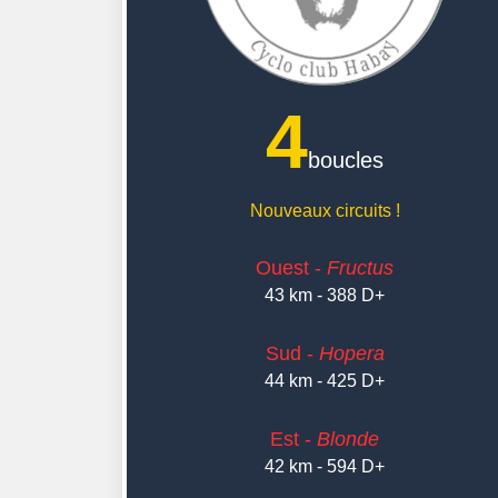
4
boucles
Nouveaux circuits !
Ouest -
Fructus
43 km - 388 D+
Sud -
Hopera
44 km - 425 D+
Est -
Blonde
42 km - 594 D+