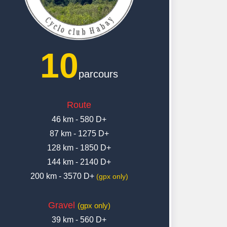
10
parcours
Route
46 km - 580 D+
87 km - 1275 D+
128 km - 1850 D+
144 km - 2140 D+
200 km - 3570 D+
(gpx only)
Gravel
(gpx only)
39 km - 560 D+