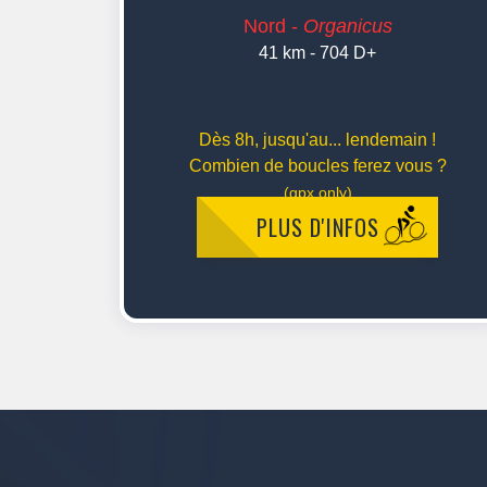
Nord -
Organicus
41 km - 704 D+
Dès 8h, jusqu'au... lendemain !
Combien de boucles ferez vous ?
(gpx only)
PLUS D'INFOS