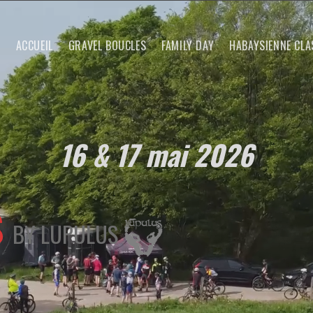
ACCUEIL
GRAVEL BOUCLES
FAMILY DAY
HABAYSIENNE CLA
16 & 17 mai 2026
S
BY LUPULUS