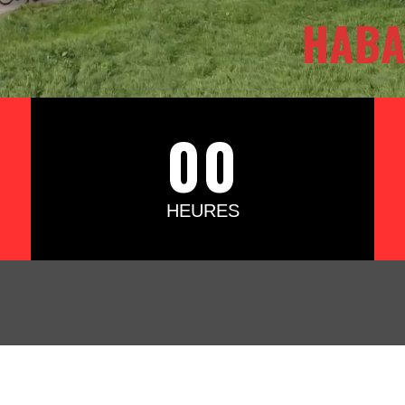
HABA
00
HEURES